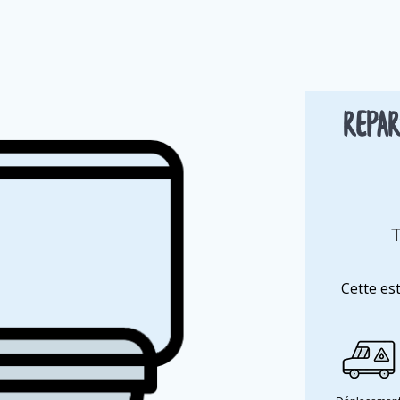
Repar
T
Cette es